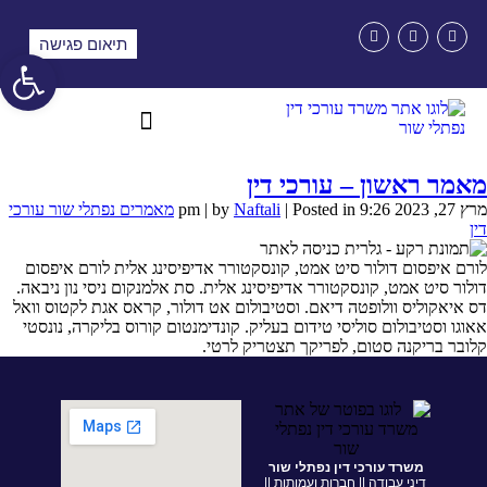
תיאום פגישה
פתח סרגל 
מאמר ראשון – עורכי דין
מרץ 27, 2023 9:26 pm | by
| Posted in
Naftali
מאמרים נפתלי שור עורכי
דין
לורם איפסום דולור סיט אמט, קונסקטורר אדיפיסינג אלית לורם איפסום
דולור סיט אמט, קונסקטורר אדיפיסינג אלית. סת אלמנקום ניסי נון ניבאה.
דס איאקוליס וולופטה דיאם. וסטיבולום אט דולור, קראס אגת לקטוס וואל
אאוגו וסטיבולום סוליסי טידום בעליק. קונדימנטום קורוס בליקרה, נונסטי
קלובר בריקנה סטום, לפריקך תצטריק לרטי.
משרד עורכי דין נפתלי שור
דיני עבודה || חברות ועמותות ||